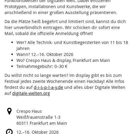
Funktionsweisen der digitalen Welt. Dabei entstehen
Prototypen, Installationen und Kunstwerke, die wir
anschließend in einer großen Ausstellung präsentieren.
Da die Plätze heiß begehrt und limitiert sind, kannst du dich
hier unverbindlich eintragen. Wir schicken dir sofort eine
Mail, sobald die offizielle Anmeldung öffnet!
Wer? Alle Technik- und Kunstbegeisterten von 11 bis 18
Jahren
Wann? 12.–16. Oktober 2026
Wo? Crespo Haus & display, Frankfurt am Main
Teilnahmegebühr: 0–30 €
Du willst nicht so lange warten? Im display gibt es bis zum
Festival jedes zweite Wochenende einen Hackday! Alle Infos
findest du auf
d-i-s-p-l-a-y.de
und alles über Digitale Welten
auf
digitale-welten.org
Crespo Haus
Weißfrauenstraße 1-3
60311 Frankfurt am Main
bis
12.
–
16. Oktober 2026